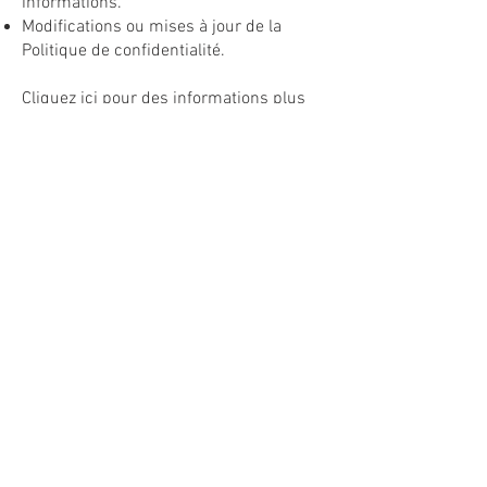
informations.
Modifications ou mises à jour de la
Politique de confidentialité.
Cliquez ici
pour des informations plus
détaillées sur comment formuler votre
politique de confidentialité.
Mentions légales
Politique en matière de cookies
Politique de confidentialité
Conditions d'utilisation
© 2021 par Geometric