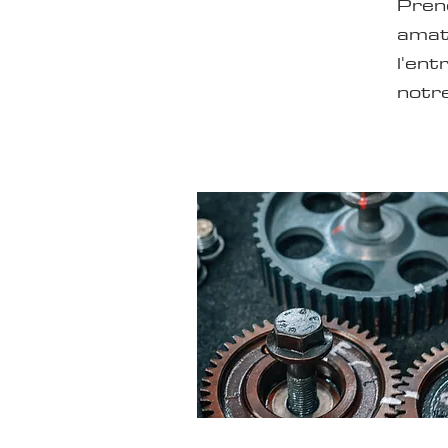
Pren
amate
l'ent
notr