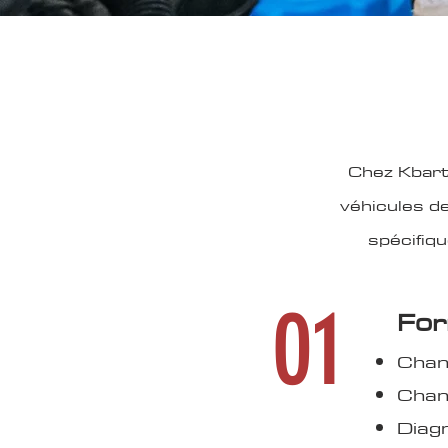
Chez Kbart
véhicules d
spécifiq
01
For
Chan
Chang
Diag