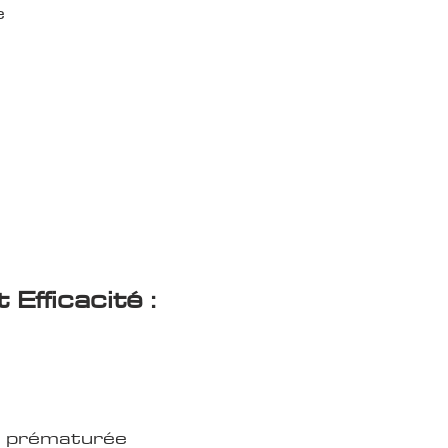
e
Efficacité :
re prématurée