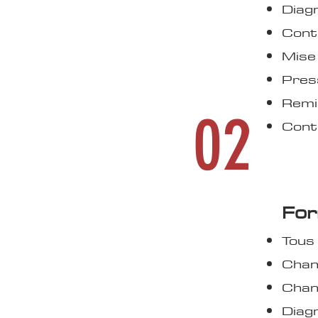
Diagn
Cont
Mise 
Pres
Remi
02
Contr
For
Tous 
Chan
Chang
Diag