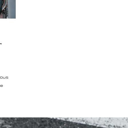
r
vous
ce