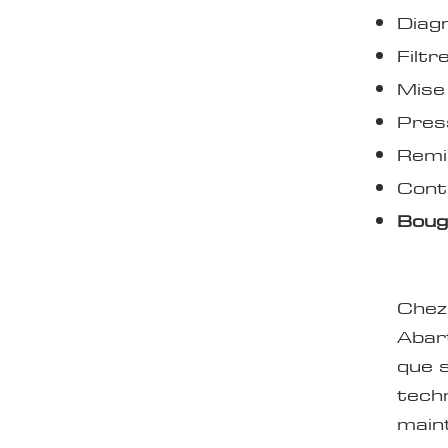
Diag
Filtr
Mise 
Pres
Remi
Contr
Boug
Chez
Abar
que s
techn
main