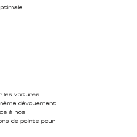
optimale
 les voitures
le même dévouement
nce à nos
ions de pointe pour